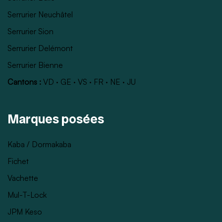
Serrurier Neuchâtel
Serrurier Sion
Serrurier Delémont
Serrurier Bienne
Cantons :
VD
·
GE
·
VS
·
FR
·
NE
·
JU
Marques posées
Kaba / Dormakaba
Fichet
Vachette
Mul-T-Lock
JPM Keso