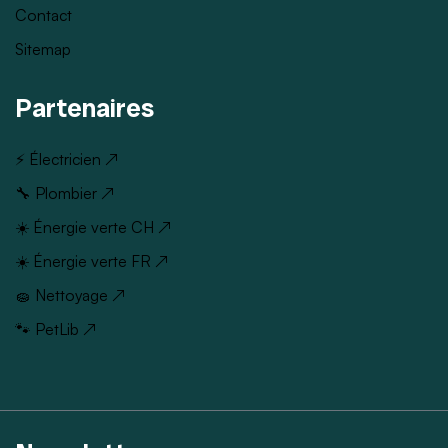
Contact
Sitemap
Partenaires
⚡ Électricien ↗
🔧 Plombier ↗
☀️ Énergie verte CH ↗
☀️ Énergie verte FR ↗
🧽 Nettoyage ↗
🐾 PetLib ↗