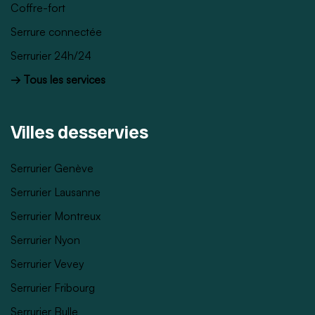
Coffre-fort
Serrure connectée
Serrurier 24h/24
→ Tous les services
Villes desservies
Serrurier Genève
Serrurier Lausanne
Serrurier Montreux
Serrurier Nyon
Serrurier Vevey
Serrurier Fribourg
Serrurier Bulle