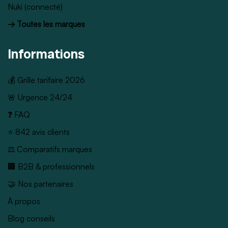
Nuki (connecté)
→ Toutes les marques
Informations
💰 Grille tarifaire 2026
🚨 Urgence 24/24
❓ FAQ
⭐ 842 avis clients
⚖️ Comparatifs marques
🏢 B2B & professionnels
🤝 Nos partenaires
À propos
Blog conseils