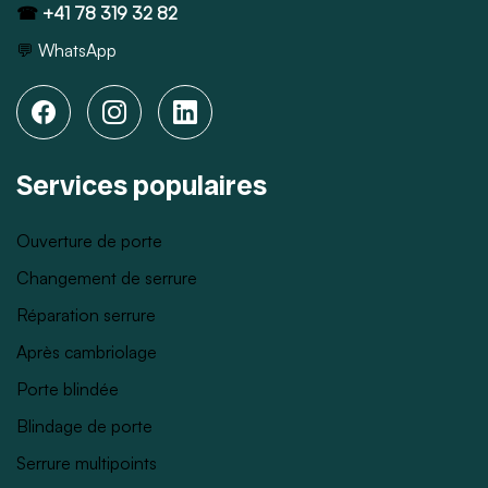
☎
+41 78 319 32 82
💬
WhatsApp
Services populaires
Ouverture de porte
Changement de serrure
Réparation serrure
Après cambriolage
Porte blindée
Blindage de porte
Serrure multipoints