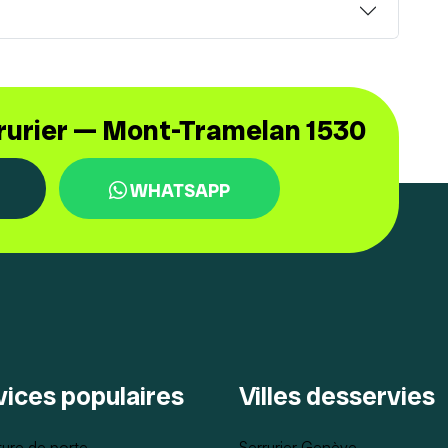
rrurier — Mont-Tramelan 1530
WHATSAPP
vices populaires
Villes desservies
ure de porte
Serrurier Genève