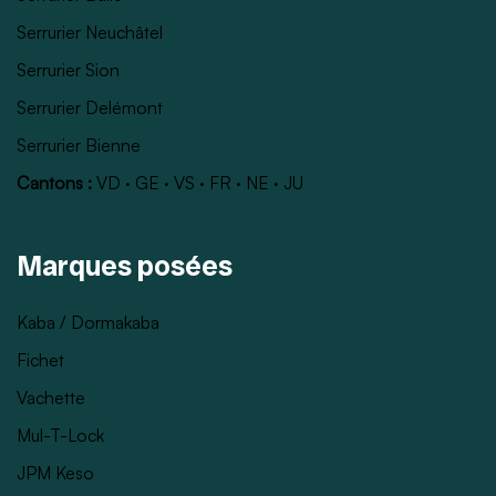
Serrurier Neuchâtel
Serrurier Sion
Serrurier Delémont
Serrurier Bienne
Cantons :
VD
·
GE
·
VS
·
FR
·
NE
·
JU
Marques posées
Kaba / Dormakaba
Fichet
Vachette
Mul-T-Lock
JPM Keso