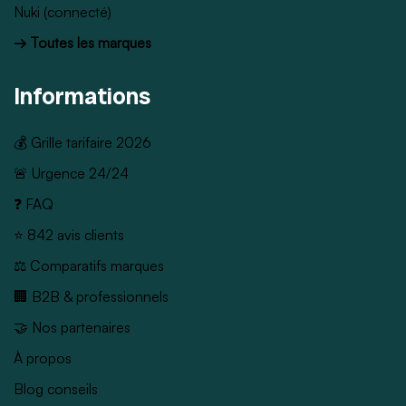
Nuki (connecté)
→ Toutes les marques
Informations
💰 Grille tarifaire 2026
🚨 Urgence 24/24
❓ FAQ
⭐ 842 avis clients
⚖️ Comparatifs marques
🏢 B2B & professionnels
🤝 Nos partenaires
À propos
Blog conseils