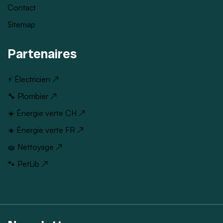
Contact
Sitemap
Partenaires
⚡ Électricien ↗
🔧 Plombier ↗
☀️ Énergie verte CH ↗
☀️ Énergie verte FR ↗
🧽 Nettoyage ↗
🐾 PetLib ↗