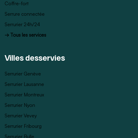
Coffre-fort
Serrure connectée
Serrurier 24h/24
→ Tous les services
Villes desservies
Serrurier Genève
Serrurier Lausanne
Serrurier Montreux
Serrurier Nyon
Serrurier Vevey
Serrurier Fribourg
Serrurier Bulle