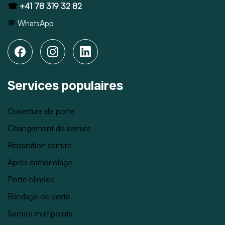
☎
+41 78 319 32 82
💬
WhatsApp
Services populaires
Ouverture de porte
Changement de serrure
Réparation serrure
Après cambriolage
Porte blindée
Blindage de porte
Serrure multipoints