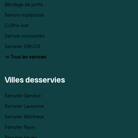
Blindage de porte
Serrure multipoints
Coffre-fort
Serrure connectée
Serrurier 24h/24
→ Tous les services
Villes desservies
Serrurier Genève
Serrurier Lausanne
Serrurier Montreux
Serrurier Nyon
Serrurier Vevey