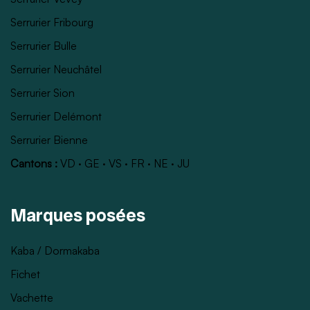
Serrurier Fribourg
Serrurier Bulle
Serrurier Neuchâtel
Serrurier Sion
Serrurier Delémont
Serrurier Bienne
Cantons :
VD
·
GE
·
VS
·
FR
·
NE
·
JU
Marques posées
Kaba / Dormakaba
Fichet
Vachette