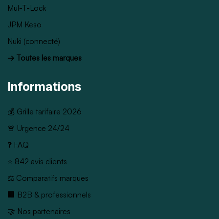
Mul-T-Lock
JPM Keso
Nuki (connecté)
→ Toutes les marques
Informations
💰 Grille tarifaire 2026
🚨 Urgence 24/24
❓ FAQ
⭐ 842 avis clients
⚖️ Comparatifs marques
🏢 B2B & professionnels
🤝 Nos partenaires