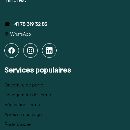
☎
+41 78 319 32 82
💬
WhatsApp
Services populaires
Ouverture de porte
Changement de serrure
Réparation serrure
Après cambriolage
Porte blindée