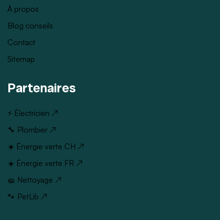
À propos
Blog conseils
Contact
Sitemap
Partenaires
⚡ Électricien ↗
🔧 Plombier ↗
☀️ Énergie verte CH ↗
☀️ Énergie verte FR ↗
🧽 Nettoyage ↗
🐾 PetLib ↗