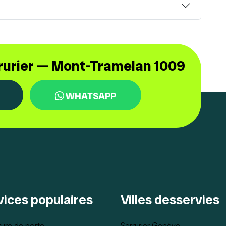
rrurier — Mont-Tramelan 1009
WHATSAPP
vices populaires
Villes desservies
ure de porte
Serrurier Genève