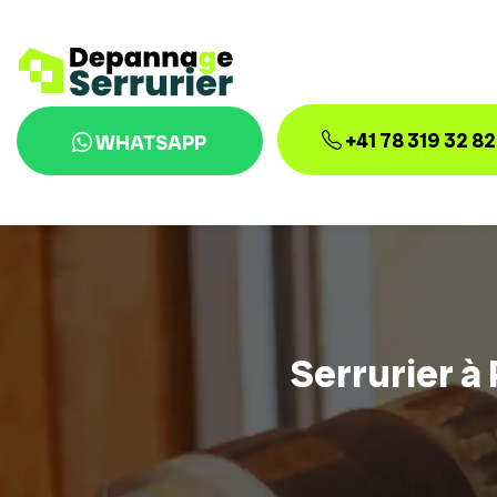
+41 78 319 32 82
WHATSAPP
Serrurier à 