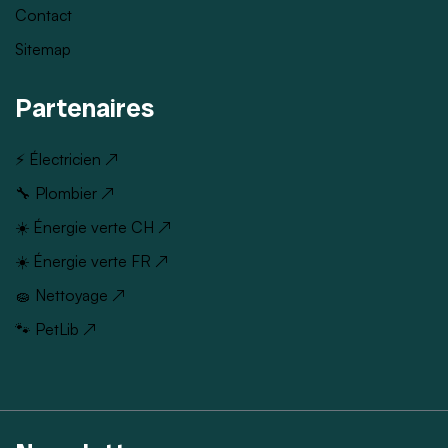
Contact
Sitemap
Partenaires
⚡ Électricien ↗
🔧 Plombier ↗
☀️ Énergie verte CH ↗
☀️ Énergie verte FR ↗
🧽 Nettoyage ↗
🐾 PetLib ↗