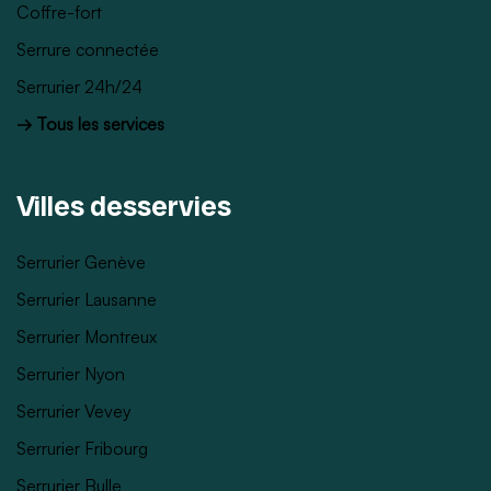
Coffre-fort
Serrure connectée
Serrurier 24h/24
→ Tous les services
Villes desservies
Serrurier Genève
Serrurier Lausanne
Serrurier Montreux
Serrurier Nyon
Serrurier Vevey
Serrurier Fribourg
Serrurier Bulle