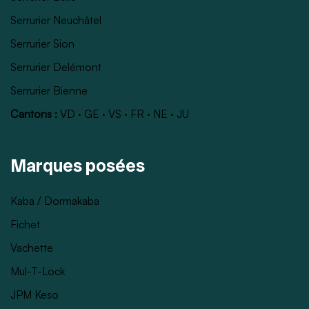
Serrurier Neuchâtel
Serrurier Sion
Serrurier Delémont
Serrurier Bienne
Cantons :
VD
·
GE
·
VS
·
FR
·
NE
·
JU
Marques posées
Kaba / Dormakaba
Fichet
Vachette
Mul-T-Lock
JPM Keso