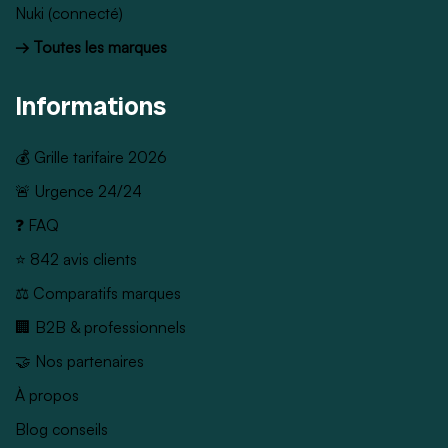
Nuki (connecté)
→ Toutes les marques
Informations
💰 Grille tarifaire 2026
🚨 Urgence 24/24
❓ FAQ
⭐ 842 avis clients
⚖️ Comparatifs marques
🏢 B2B & professionnels
🤝 Nos partenaires
À propos
Blog conseils