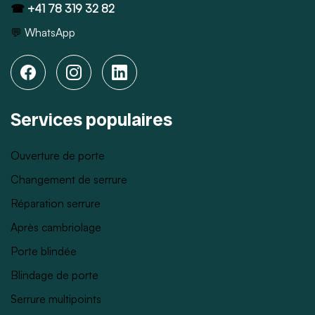
☎
+41 78 319 32 82
💬
WhatsApp
Services populaires
Ouverture de porte
Changement de serrure
Réparation serrure
Après cambriolage
Porte blindée
Blindage de porte
Serrure multipoints