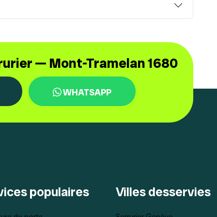
rrurier — Mont-Tramelan 1680
WHATSAPP
vices populaires
Villes desservies
ure de porte
Serrurier Genève