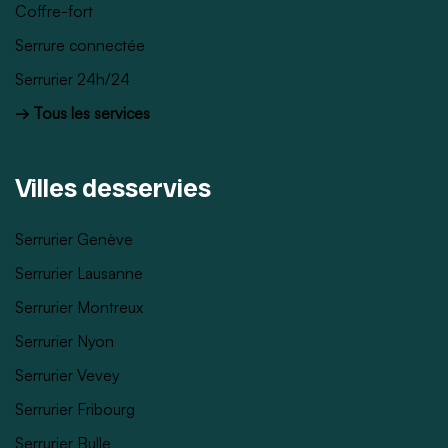
Coffre-fort
Serrure connectée
Serrurier 24h/24
→ Tous les services
Villes desservies
Serrurier Genève
Serrurier Lausanne
Serrurier Montreux
Serrurier Nyon
Serrurier Vevey
Serrurier Fribourg
Serrurier Bulle