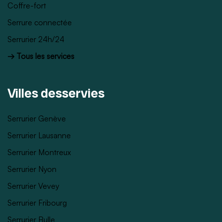
Coffre-fort
Serrure connectée
Serrurier 24h/24
→ Tous les services
Villes desservies
Serrurier Genève
Serrurier Lausanne
Serrurier Montreux
Serrurier Nyon
Serrurier Vevey
Serrurier Fribourg
Serrurier Bulle