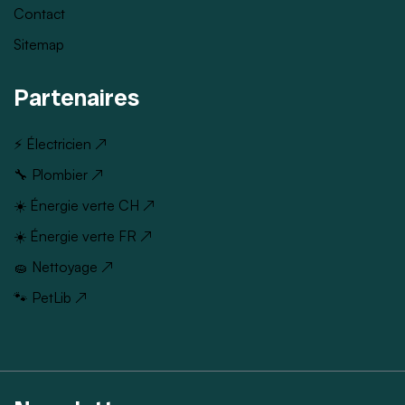
Contact
Sitemap
Partenaires
⚡ Électricien ↗
🔧 Plombier ↗
☀️ Énergie verte CH ↗
☀️ Énergie verte FR ↗
🧽 Nettoyage ↗
🐾 PetLib ↗