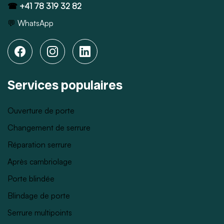
☎
+41 78 319 32 82
💬
WhatsApp
Services populaires
Ouverture de porte
Changement de serrure
Réparation serrure
Après cambriolage
Porte blindée
Blindage de porte
Serrure multipoints