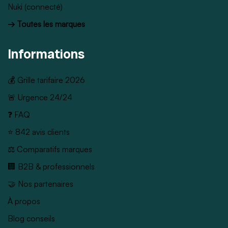
Nuki (connecté)
→ Toutes les marques
Informations
💰 Grille tarifaire 2026
🚨 Urgence 24/24
❓ FAQ
⭐ 842 avis clients
⚖️ Comparatifs marques
🏢 B2B & professionnels
🤝 Nos partenaires
À propos
Blog conseils