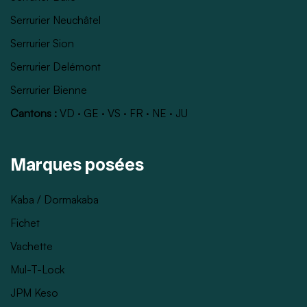
Serrurier Neuchâtel
Serrurier Sion
Serrurier Delémont
Serrurier Bienne
Cantons :
VD
·
GE
·
VS
·
FR
·
NE
·
JU
Marques posées
Kaba / Dormakaba
Fichet
Vachette
Mul-T-Lock
JPM Keso