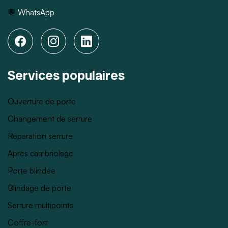
💬
WhatsApp
Services populaires
Ouverture de porte
Changement de serrure
Réparation serrure
Après cambriolage
Porte blindée
Blindage de porte
Serrure multipoints
Coffre-fort