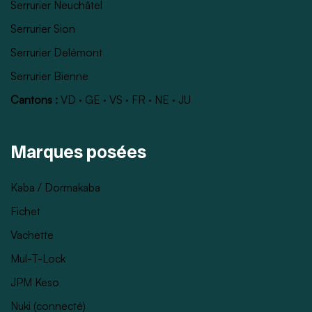
Serrurier Neuchâtel
Serrurier Sion
Serrurier Delémont
Serrurier Bienne
Cantons :
VD
·
GE
·
VS
·
FR
·
NE
·
JU
Marques posées
Kaba / Dormakaba
Fichet
Vachette
Mul-T-Lock
JPM Keso
Nuki (connecté)