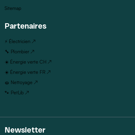
Sitemap
Partenaires
⚡ Électricien ↗
🔧 Plombier ↗
☀️ Énergie verte CH ↗
☀️ Énergie verte FR ↗
🧽 Nettoyage ↗
🐾 PetLib ↗
Newsletter