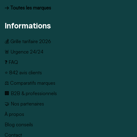
→ Toutes les marques
Informations
💰 Grille tarifaire 2026
🚨 Urgence 24/24
❓ FAQ
⭐ 842 avis clients
⚖️ Comparatifs marques
🏢 B2B & professionnels
🤝 Nos partenaires
À propos
Blog conseils
Contact