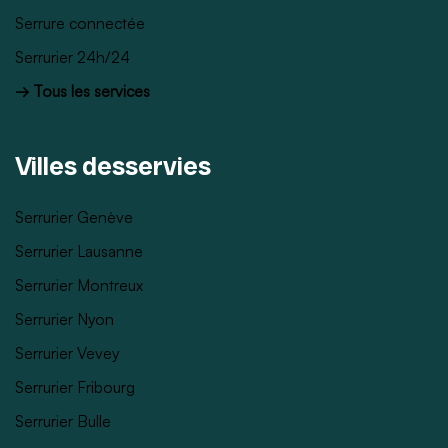
Serrure connectée
Serrurier 24h/24
→ Tous les services
Villes desservies
Serrurier Genève
Serrurier Lausanne
Serrurier Montreux
Serrurier Nyon
Serrurier Vevey
Serrurier Fribourg
Serrurier Bulle