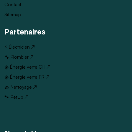
Contact
Sitemap
Partenaires
⚡ Électricien ↗
🔧 Plombier ↗
☀️ Énergie verte CH ↗
☀️ Énergie verte FR ↗
🧽 Nettoyage ↗
🐾 PetLib ↗