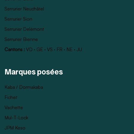
Serrurier Neuchâtel
Serrurier Sion
Serrurier Delémont
Serrurier Bienne
Cantons :
VD
·
GE
·
VS
·
FR
·
NE
·
JU
Marques posées
Kaba / Dormakaba
Fichet
Vachette
Mul-T-Lock
JPM Keso