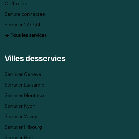
Coffre-fort
Serrure connectée
Serrurier 24h/24
→ Tous les services
Villes desservies
Serrurier Genève
Serrurier Lausanne
Serrurier Montreux
Serrurier Nyon
Serrurier Vevey
Serrurier Fribourg
Serrurier Bulle