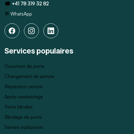
☎
+41 78 319 32 82
💬
WhatsApp
Services populaires
Ouverture de porte
Changement de serrure
Réparation serrure
Après cambriolage
Porte blindée
Blindage de porte
Serrure multipoints