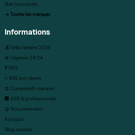
Nuki (connecté)
→ Toutes les marques
Informations
💰 Grille tarifaire 2026
🚨 Urgence 24/24
❓ FAQ
⭐ 842 avis clients
⚖️ Comparatifs marques
🏢 B2B & professionnels
🤝 Nos partenaires
À propos
Blog conseils