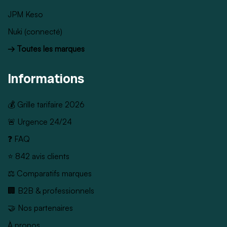
JPM Keso
Nuki (connecté)
→ Toutes les marques
Informations
💰 Grille tarifaire 2026
🚨 Urgence 24/24
❓ FAQ
⭐ 842 avis clients
⚖️ Comparatifs marques
🏢 B2B & professionnels
🤝 Nos partenaires
À propos