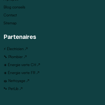
Blog conseils
Contact
Sitemap
Partenaires
⚡ Électricien ↗
🔧 Plombier ↗
☀️ Énergie verte CH ↗
☀️ Énergie verte FR ↗
🧽 Nettoyage ↗
🐾 PetLib ↗