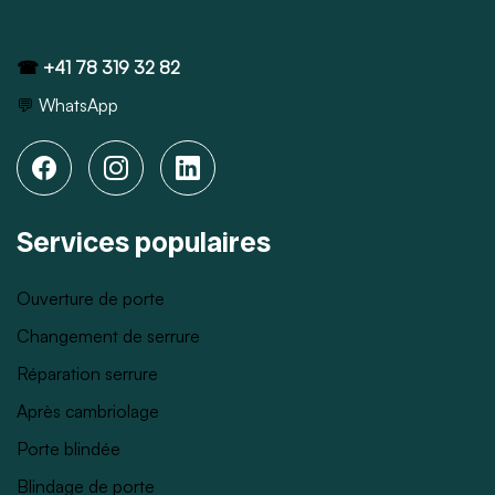
☎
+41 78 319 32 82
💬
WhatsApp
Services populaires
Ouverture de porte
Changement de serrure
Réparation serrure
Après cambriolage
Porte blindée
Blindage de porte