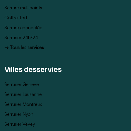
Serrure multipoints
Coffre-fort
Serrure connectée
Serrurier 24h/24
→ Tous les services
Villes desservies
Serrurier Genève
Serrurier Lausanne
Serrurier Montreux
Serrurier Nyon
Serrurier Vevey