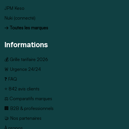
JPM Keso
Nuki (connecté)
→ Toutes les marques
Informations
💰 Grille tarifaire 2026
🚨 Urgence 24/24
❓ FAQ
⭐ 842 avis clients
⚖️ Comparatifs marques
🏢 B2B & professionnels
🤝 Nos partenaires
À propos