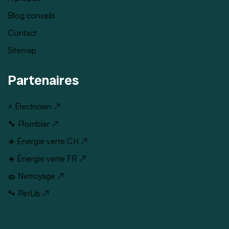
Blog conseils
Contact
Sitemap
Partenaires
⚡ Électricien ↗
🔧 Plombier ↗
☀️ Énergie verte CH ↗
☀️ Énergie verte FR ↗
🧽 Nettoyage ↗
🐾 PetLib ↗