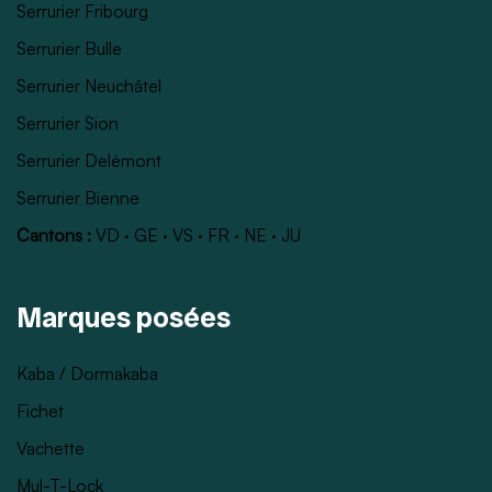
Serrurier Fribourg
Serrurier Bulle
Serrurier Neuchâtel
Serrurier Sion
Serrurier Delémont
Serrurier Bienne
Cantons :
VD
·
GE
·
VS
·
FR
·
NE
·
JU
Marques posées
Kaba / Dormakaba
Fichet
Vachette
Mul-T-Lock