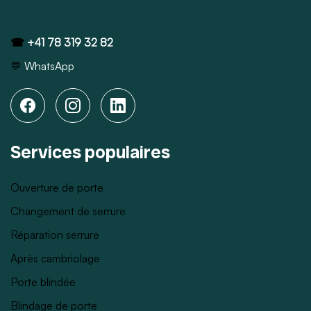
☎
+41 78 319 32 82
💬
WhatsApp
Services populaires
Ouverture de porte
Changement de serrure
Réparation serrure
Après cambriolage
Porte blindée
Blindage de porte