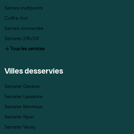
Serrure multipoints
Coffre-fort
Serrure connectée
Serrurier 24h/24
→ Tous les services
Villes desservies
Serrurier Genève
Serrurier Lausanne
Serrurier Montreux
Serrurier Nyon
Serrurier Vevey