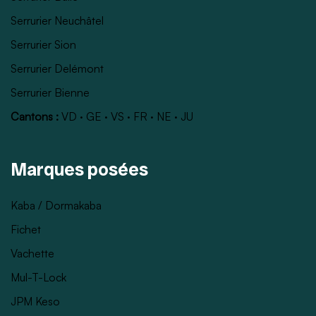
Serrurier Neuchâtel
Serrurier Sion
Serrurier Delémont
Serrurier Bienne
Cantons :
VD
·
GE
·
VS
·
FR
·
NE
·
JU
Marques posées
Kaba / Dormakaba
Fichet
Vachette
Mul-T-Lock
JPM Keso