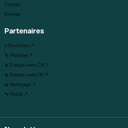
Contact
Sitemap
Partenaires
⚡ Électricien ↗
🔧 Plombier ↗
☀️ Énergie verte CH ↗
☀️ Énergie verte FR ↗
🧽 Nettoyage ↗
🐾 PetLib ↗