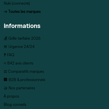
Nuki (connecté)
→ Toutes les marques
Informations
💰 Grille tarifaire 2026
🚨 Urgence 24/24
❓ FAQ
⭐ 842 avis clients
⚖️ Comparatifs marques
🏢 B2B & professionnels
🤝 Nos partenaires
À propos
Blog conseils