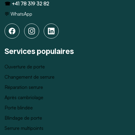
☎
+41 78 319 32 82
💬
WhatsApp
Services populaires
Ouverture de porte
Changement de serrure
Réparation serrure
Après cambriolage
Porte blindée
Blindage de porte
Serrure multipoints