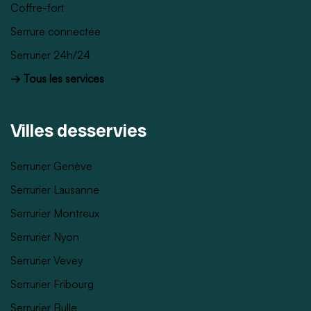
Coffre-fort
Serrure connectée
Serrurier 24h/24
→ Tous les services
Villes desservies
Serrurier Genève
Serrurier Lausanne
Serrurier Montreux
Serrurier Nyon
Serrurier Vevey
Serrurier Fribourg
Serrurier Bulle