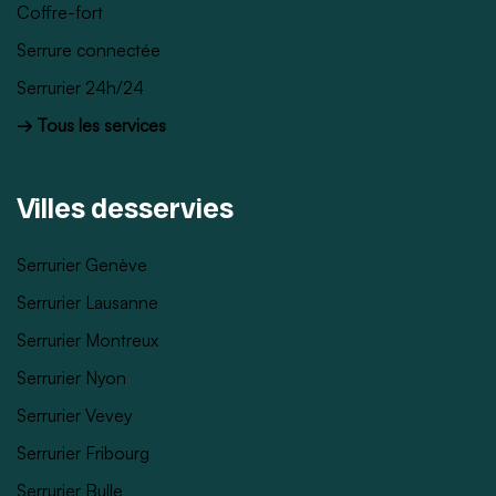
Coffre-fort
Serrure connectée
Serrurier 24h/24
→ Tous les services
Villes desservies
Serrurier Genève
Serrurier Lausanne
Serrurier Montreux
Serrurier Nyon
Serrurier Vevey
Serrurier Fribourg
Serrurier Bulle