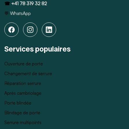
☎
+41 78 319 32 82
💬
WhatsApp
Services populaires
Ouverture de porte
Changement de serrure
Réparation serrure
Après cambriolage
Porte blindée
Blindage de porte
Serrure multipoints