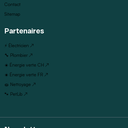
Contact
Sitemap
Partenaires
⚡ Électricien ↗
🔧 Plombier ↗
☀️ Énergie verte CH ↗
☀️ Énergie verte FR ↗
🧽 Nettoyage ↗
🐾 PetLib ↗