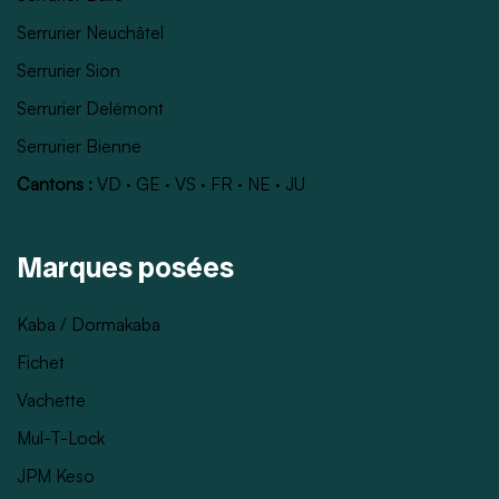
Serrurier Neuchâtel
Serrurier Sion
Serrurier Delémont
Serrurier Bienne
Cantons :
VD
·
GE
·
VS
·
FR
·
NE
·
JU
Marques posées
Kaba / Dormakaba
Fichet
Vachette
Mul-T-Lock
JPM Keso