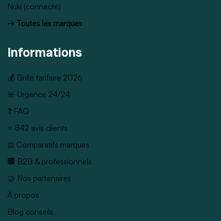
Nuki (connecté)
→ Toutes les marques
Informations
💰 Grille tarifaire 2026
🚨 Urgence 24/24
❓ FAQ
⭐ 842 avis clients
⚖️ Comparatifs marques
🏢 B2B & professionnels
🤝 Nos partenaires
À propos
Blog conseils