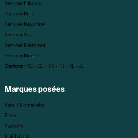
Serrurier Fribourg
Serrurier Bulle
Serrurier Neuchâtel
Serrurier Sion
Serrurier Delémont
Serrurier Bienne
Cantons :
VD
·
GE
·
VS
·
FR
·
NE
·
JU
Marques posées
Kaba / Dormakaba
Fichet
Vachette
Mul-T-Lock