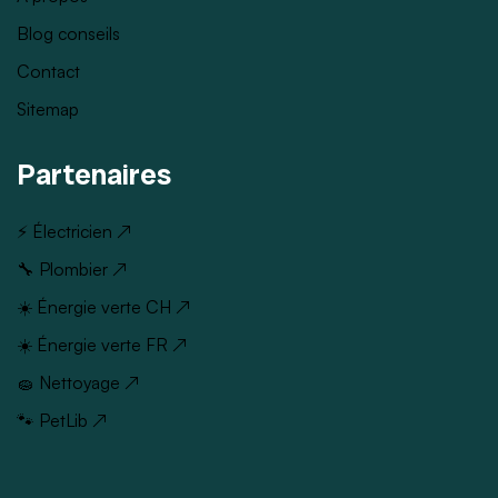
Blog conseils
Contact
Sitemap
Partenaires
⚡ Électricien ↗
🔧 Plombier ↗
☀️ Énergie verte CH ↗
☀️ Énergie verte FR ↗
🧽 Nettoyage ↗
🐾 PetLib ↗