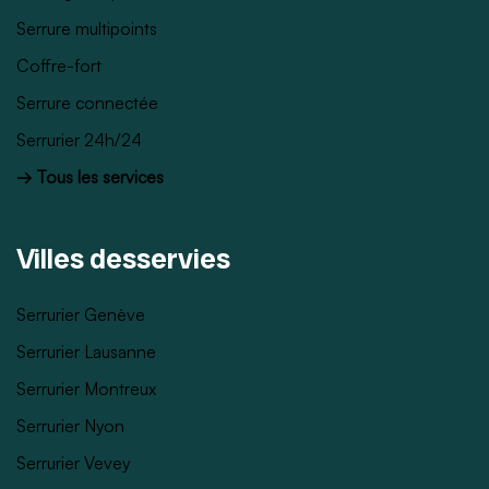
Serrure multipoints
Coffre-fort
Serrure connectée
Serrurier 24h/24
→ Tous les services
Villes desservies
Serrurier Genève
Serrurier Lausanne
Serrurier Montreux
Serrurier Nyon
Serrurier Vevey