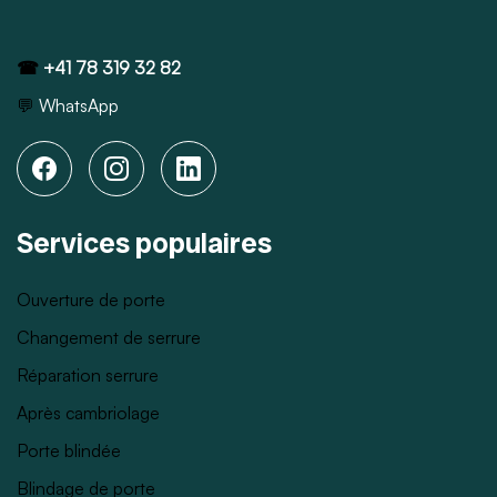
☎
+41 78 319 32 82
💬
WhatsApp
Services populaires
Ouverture de porte
Changement de serrure
Réparation serrure
Après cambriolage
Porte blindée
Blindage de porte