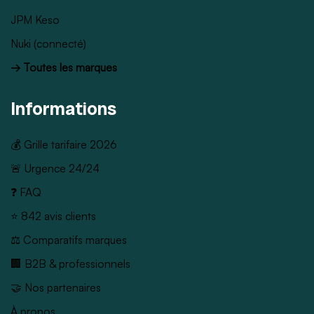
JPM Keso
Nuki (connecté)
→ Toutes les marques
Informations
💰 Grille tarifaire 2026
🚨 Urgence 24/24
❓ FAQ
⭐ 842 avis clients
⚖️ Comparatifs marques
🏢 B2B & professionnels
🤝 Nos partenaires
À propos