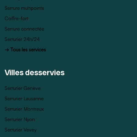
Serrure multipoints
Coffre-fort
Serrure connectée
Serrurier 24h/24
→ Tous les services
Villes desservies
Serrurier Genève
Serrurier Lausanne
Serrurier Montreux
Serrurier Nyon
Serrurier Vevey