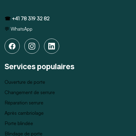
☎
+41 78 319 32 82
💬
WhatsApp
Services populaires
Ouverture de porte
Changement de serrure
Réparation serrure
Après cambriolage
Porte blindée
Blindage de porte