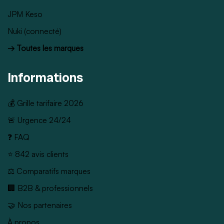
JPM Keso
Nuki (connecté)
→ Toutes les marques
Informations
💰 Grille tarifaire 2026
🚨 Urgence 24/24
❓ FAQ
⭐ 842 avis clients
⚖️ Comparatifs marques
🏢 B2B & professionnels
🤝 Nos partenaires
À propos