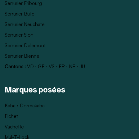
Serrurier Fribourg
Serrurier Bulle
Serrurier Neuchâtel
Serrurier Sion
Serrurier Delémont
Serrurier Bienne
Cantons :
VD
·
GE
·
VS
·
FR
·
NE
·
JU
Marques posées
Kaba / Dormakaba
Fichet
Vachette
Mul-T-Lock