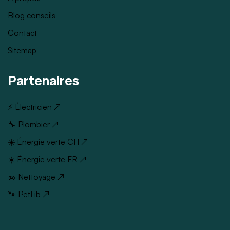
Blog conseils
Contact
Sitemap
Partenaires
⚡ Électricien ↗
🔧 Plombier ↗
☀️ Énergie verte CH ↗
☀️ Énergie verte FR ↗
🧽 Nettoyage ↗
🐾 PetLib ↗