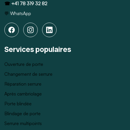
☎
+41 78 319 32 82
💬
WhatsApp
Services populaires
Ouverture de porte
Changement de serrure
Réparation serrure
Après cambriolage
Porte blindée
Blindage de porte
Serrure multipoints