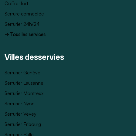
Coffre-fort
Serrure connectée
Serrurier 24h/24
→ Tous les services
Villes desservies
Serrurier Genève
Serrurier Lausanne
Serrurier Montreux
Serrurier Nyon
Serrurier Vevey
Serrurier Fribourg
Serrurier Bulle