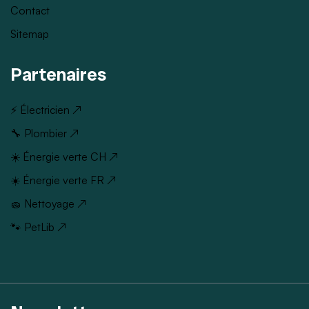
Contact
Sitemap
Partenaires
⚡ Électricien ↗
🔧 Plombier ↗
☀️ Énergie verte CH ↗
☀️ Énergie verte FR ↗
🧽 Nettoyage ↗
🐾 PetLib ↗