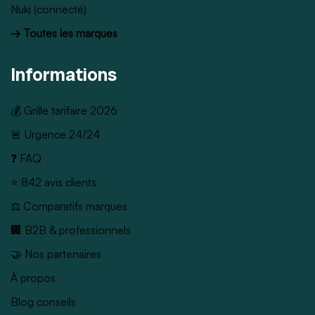
Nuki (connecté)
→ Toutes les marques
Informations
💰 Grille tarifaire 2026
🚨 Urgence 24/24
❓ FAQ
⭐ 842 avis clients
⚖️ Comparatifs marques
🏢 B2B & professionnels
🤝 Nos partenaires
À propos
Blog conseils