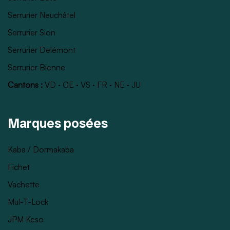
Serrurier Neuchâtel
Serrurier Sion
Serrurier Delémont
Serrurier Bienne
Cantons :
VD
·
GE
·
VS
·
FR
·
NE
·
JU
Marques posées
Kaba / Dormakaba
Fichet
Vachette
Mul-T-Lock
JPM Keso