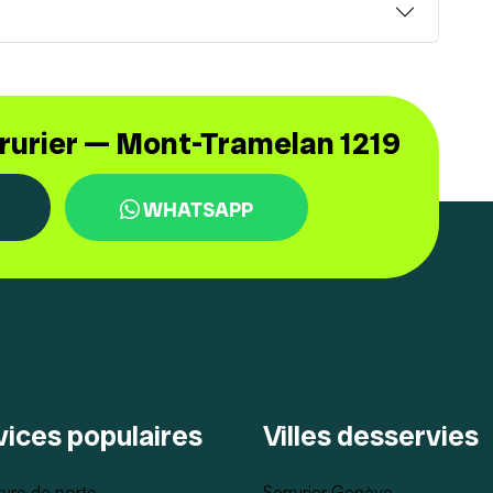
rrurier — Mont-Tramelan 1219
WHATSAPP
vices populaires
Villes desservies
ure de porte
Serrurier Genève