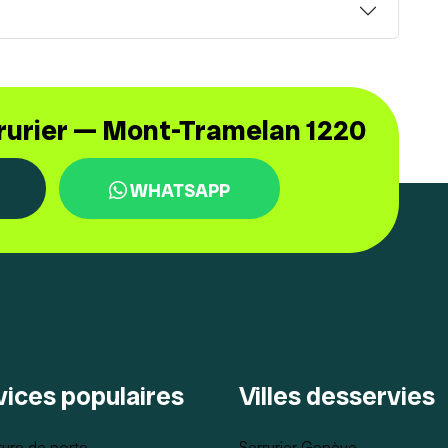
rrurier — Mont-Tramelan 1220
WHATSAPP
vices populaires
Villes desservies
ure de porte
Serrurier Genève