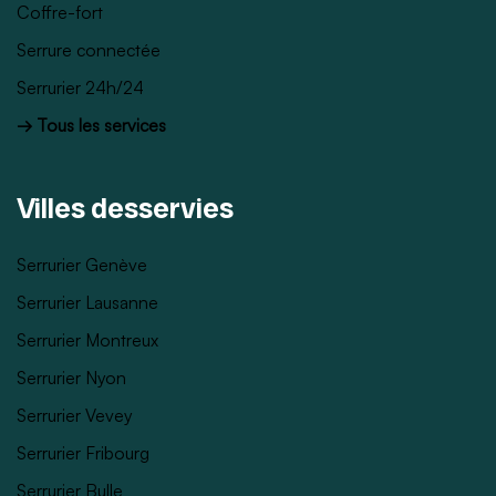
Coffre-fort
Serrure connectée
Serrurier 24h/24
→ Tous les services
Villes desservies
Serrurier Genève
Serrurier Lausanne
Serrurier Montreux
Serrurier Nyon
Serrurier Vevey
Serrurier Fribourg
Serrurier Bulle