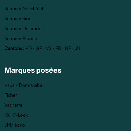
Serrurier Neuchâtel
Serrurier Sion
Serrurier Delémont
Serrurier Bienne
Cantons :
VD
·
GE
·
VS
·
FR
·
NE
·
JU
Marques posées
Kaba / Dormakaba
Fichet
Vachette
Mul-T-Lock
JPM Keso