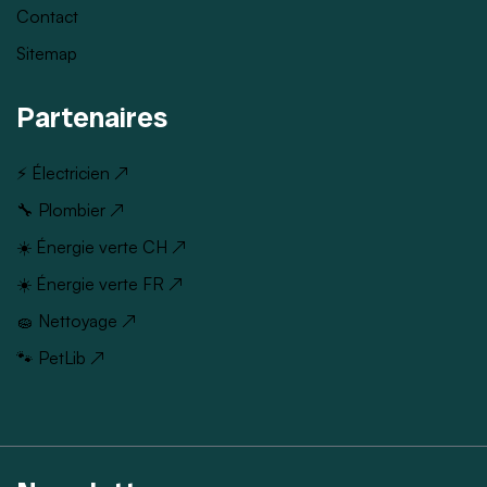
Contact
Sitemap
Partenaires
⚡ Électricien ↗
🔧 Plombier ↗
☀️ Énergie verte CH ↗
☀️ Énergie verte FR ↗
🧽 Nettoyage ↗
🐾 PetLib ↗