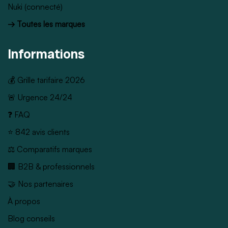
Nuki (connecté)
→ Toutes les marques
Informations
💰 Grille tarifaire 2026
🚨 Urgence 24/24
❓ FAQ
⭐ 842 avis clients
⚖️ Comparatifs marques
🏢 B2B & professionnels
🤝 Nos partenaires
À propos
Blog conseils