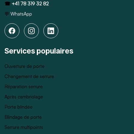
☎
+41 78 319 32 82
💬
WhatsApp
Services populaires
Ouverture de porte
Changement de serrure
Réparation serrure
Après cambriolage
Porte blindée
Blindage de porte
Serrure multipoints