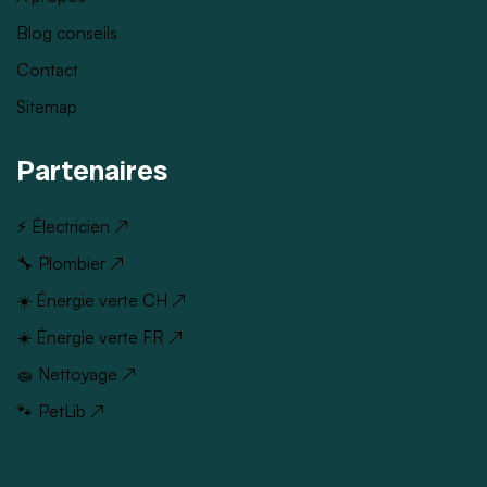
Blog conseils
Contact
Sitemap
Partenaires
⚡ Électricien ↗
🔧 Plombier ↗
☀️ Énergie verte CH ↗
☀️ Énergie verte FR ↗
🧽 Nettoyage ↗
🐾 PetLib ↗