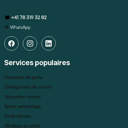
☎
+41 78 319 32 82
💬
WhatsApp
Services populaires
Ouverture de porte
Changement de serrure
Réparation serrure
Après cambriolage
Porte blindée
Blindage de porte