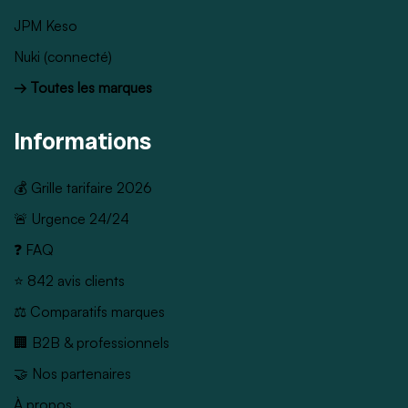
JPM Keso
Nuki (connecté)
→ Toutes les marques
Informations
💰 Grille tarifaire 2026
🚨 Urgence 24/24
❓ FAQ
⭐ 842 avis clients
⚖️ Comparatifs marques
🏢 B2B & professionnels
🤝 Nos partenaires
À propos