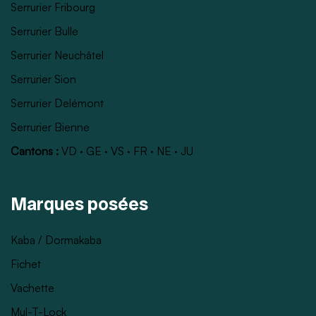
Serrurier Fribourg
Serrurier Bulle
Serrurier Neuchâtel
Serrurier Sion
Serrurier Delémont
Serrurier Bienne
Cantons :
VD
·
GE
·
VS
·
FR
·
NE
·
JU
Marques posées
Kaba / Dormakaba
Fichet
Vachette
Mul-T-Lock