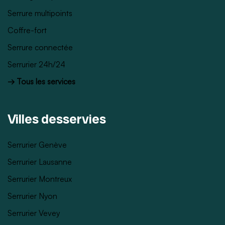
Serrure multipoints
Coffre-fort
Serrure connectée
Serrurier 24h/24
→ Tous les services
Villes desservies
Serrurier Genève
Serrurier Lausanne
Serrurier Montreux
Serrurier Nyon
Serrurier Vevey