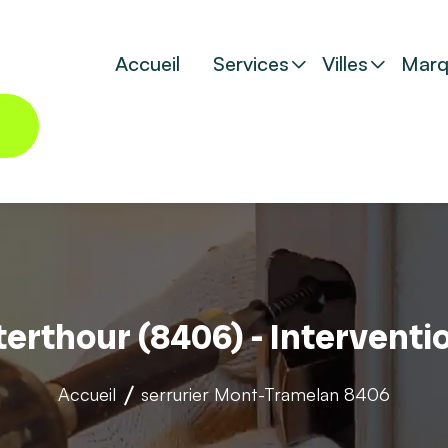
Accueil
Services
Villes
Marq
terthour (8406) - Interventi
Accueil
serrurier
Mont-Tramelan 8406