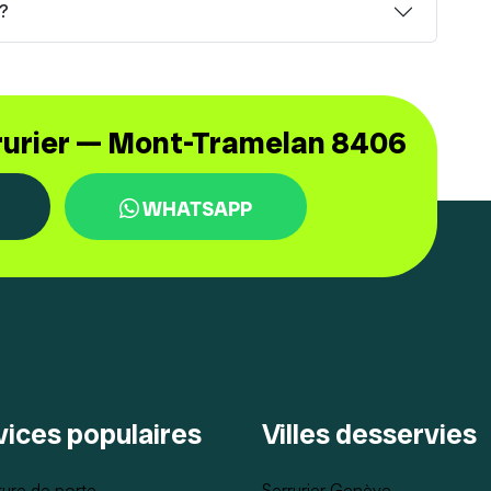
 ?
rrurier — Mont-Tramelan 8406
WHATSAPP
vices populaires
Villes desservies
ure de porte
Serrurier Genève