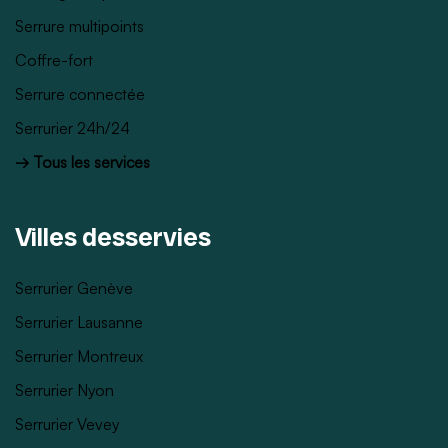
Serrure multipoints
Coffre-fort
Serrure connectée
Serrurier 24h/24
→ Tous les services
Villes desservies
Serrurier Genève
Serrurier Lausanne
Serrurier Montreux
Serrurier Nyon
Serrurier Vevey