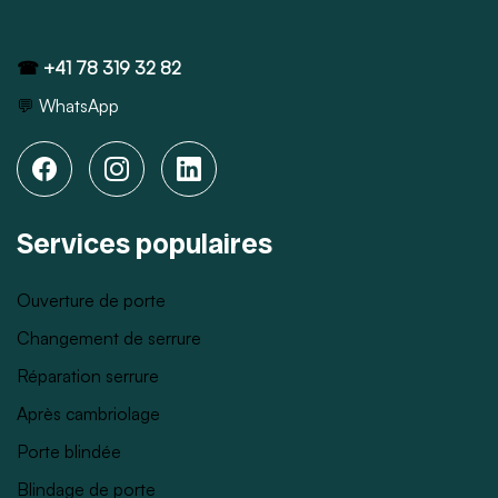
☎
+41 78 319 32 82
💬
WhatsApp
Services populaires
Ouverture de porte
Changement de serrure
Réparation serrure
Après cambriolage
Porte blindée
Blindage de porte