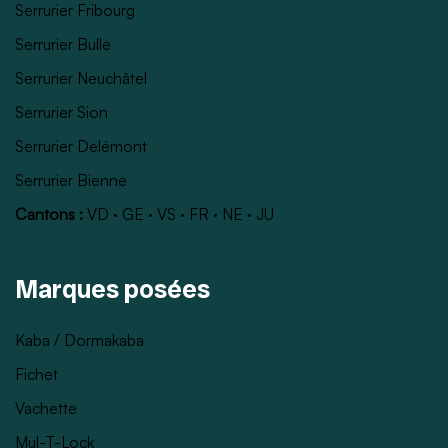
Serrurier Fribourg
Serrurier Bulle
Serrurier Neuchâtel
Serrurier Sion
Serrurier Delémont
Serrurier Bienne
Cantons :
VD
·
GE
·
VS
·
FR
·
NE
·
JU
Marques posées
Kaba / Dormakaba
Fichet
Vachette
Mul-T-Lock