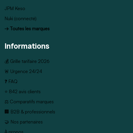
JPM Keso
Nuki (connecté)
→ Toutes les marques
Informations
💰 Grille tarifaire 2026
🚨 Urgence 24/24
❓ FAQ
⭐ 842 avis clients
⚖️ Comparatifs marques
🏢 B2B & professionnels
🤝 Nos partenaires
À propos