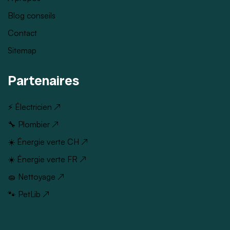
Blog conseils
Contact
Sitemap
Partenaires
⚡ Électricien ↗
🔧 Plombier ↗
☀️ Énergie verte CH ↗
☀️ Énergie verte FR ↗
🧽 Nettoyage ↗
🐾 PetLib ↗