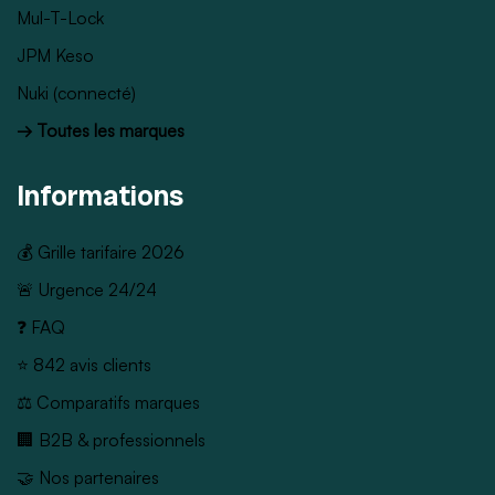
Mul-T-Lock
JPM Keso
Nuki (connecté)
→ Toutes les marques
Informations
💰 Grille tarifaire 2026
🚨 Urgence 24/24
❓ FAQ
⭐ 842 avis clients
⚖️ Comparatifs marques
🏢 B2B & professionnels
🤝 Nos partenaires