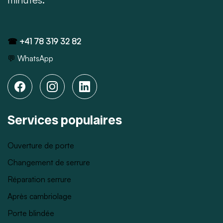
☎
+41 78 319 32 82
💬
WhatsApp
Services populaires
Ouverture de porte
Changement de serrure
Réparation serrure
Après cambriolage
Porte blindée