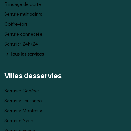
Blindage de porte
Serrure multipoints
Coffre-fort
Serrure connectée
Serrurier 24h/24
→ Tous les services
Villes desservies
Serrurier Genève
Serrurier Lausanne
Serrurier Montreux
Serrurier Nyon
Serrurier Vevey