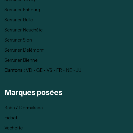
Serrurier Fribourg
Serrurier Bulle
Serrurier Neuchâtel
Serrurier Sion
Serrurier Delémont
Serrurier Bienne
Cantons :
VD
·
GE
·
VS
·
FR
·
NE
·
JU
Marques posées
Kaba / Dormakaba
Fichet
Vachette