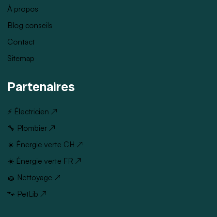
À propos
Blog conseils
Contact
Sitemap
Partenaires
⚡ Électricien ↗
🔧 Plombier ↗
☀️ Énergie verte CH ↗
☀️ Énergie verte FR ↗
🧽 Nettoyage ↗
🐾 PetLib ↗