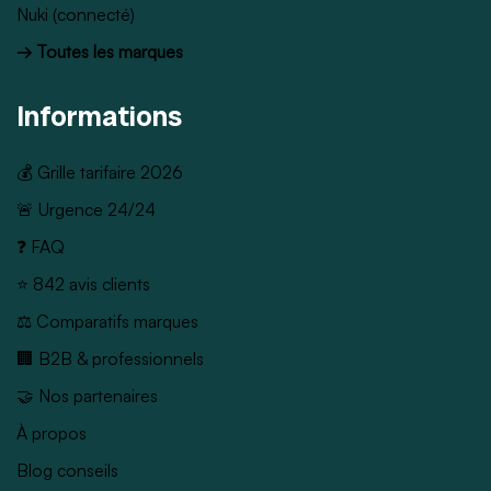
Nuki (connecté)
→ Toutes les marques
Informations
💰 Grille tarifaire 2026
🚨 Urgence 24/24
❓ FAQ
⭐ 842 avis clients
⚖️ Comparatifs marques
🏢 B2B & professionnels
🤝 Nos partenaires
À propos
Blog conseils