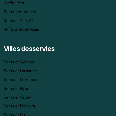
Coffre-fort
Serrure connectée
Serrurier 24h/24
→ Tous les services
Villes desservies
Serrurier Genève
Serrurier Lausanne
Serrurier Montreux
Serrurier Nyon
Serrurier Vevey
Serrurier Fribourg
Serrurier Bulle