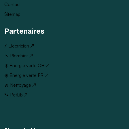
Contact
Sitemap
Partenaires
⚡ Électricien ↗
🔧 Plombier ↗
☀️ Énergie verte CH ↗
☀️ Énergie verte FR ↗
🧽 Nettoyage ↗
🐾 PetLib ↗