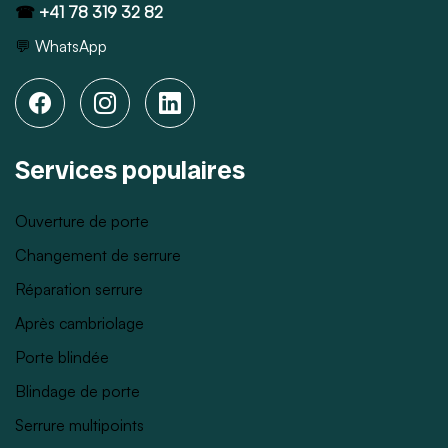
☎
+41 78 319 32 82
💬
WhatsApp
Services populaires
Ouverture de porte
Changement de serrure
Réparation serrure
Après cambriolage
Porte blindée
Blindage de porte
Serrure multipoints