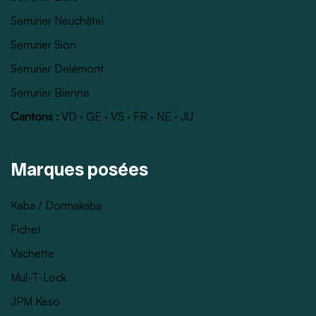
Serrurier Neuchâtel
Serrurier Sion
Serrurier Delémont
Serrurier Bienne
Cantons :
VD
·
GE
·
VS
·
FR
·
NE
·
JU
Marques posées
Kaba / Dormakaba
Fichet
Vachette
Mul-T-Lock
JPM Keso