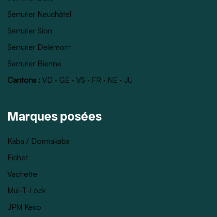
Serrurier Neuchâtel
Serrurier Sion
Serrurier Delémont
Serrurier Bienne
Cantons :
VD
·
GE
·
VS
·
FR
·
NE
·
JU
Marques posées
Kaba / Dormakaba
Fichet
Vachette
Mul-T-Lock
JPM Keso