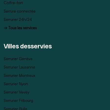
Coffre-fort
Serrure connectée
Serrurier 24h/24
→ Tous les services
Villes desservies
Serrurier Genève
Serrurier Lausanne
Serrurier Montreux
Serrurier Nyon
Serrurier Vevey
Serrurier Fribourg
Serrurier Bulle