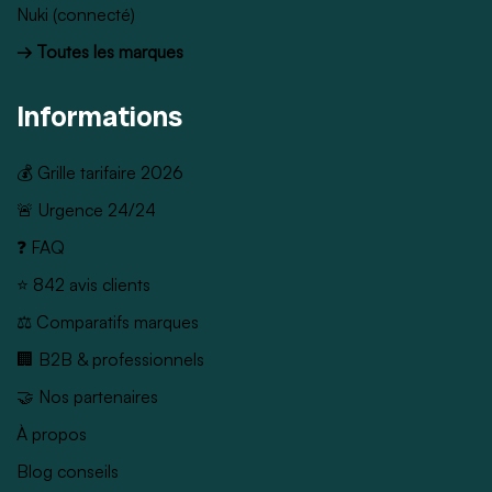
Nuki (connecté)
→ Toutes les marques
Informations
💰 Grille tarifaire 2026
🚨 Urgence 24/24
❓ FAQ
⭐ 842 avis clients
⚖️ Comparatifs marques
🏢 B2B & professionnels
🤝 Nos partenaires
À propos
Blog conseils