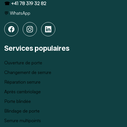
☎
+41 78 319 32 82
💬
WhatsApp
Services populaires
Ouverture de porte
Changement de serrure
Réparation serrure
Après cambriolage
Porte blindée
Blindage de porte
Serrure multipoints