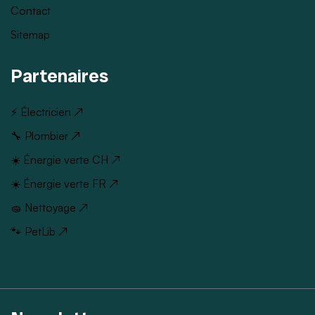
Contact
Sitemap
Partenaires
⚡ Électricien ↗
🔧 Plombier ↗
☀️ Énergie verte CH ↗
☀️ Énergie verte FR ↗
🧽 Nettoyage ↗
🐾 PetLib ↗