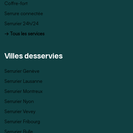
Coffre-fort
Serrure connectée
Serrurier 24h/24
→ Tous les services
Villes desservies
Serrurier Genève
Serrurier Lausanne
Serrurier Montreux
Serrurier Nyon
Serrurier Vevey
Serrurier Fribourg
Serrurier Bulle