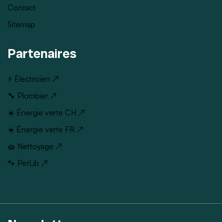
Contact
Sitemap
Partenaires
⚡ Électricien ↗
🔧 Plombier ↗
☀️ Énergie verte CH ↗
☀️ Énergie verte FR ↗
🧽 Nettoyage ↗
🐾 PetLib ↗