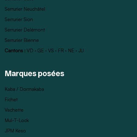
Serrurier Neuchâtel
Serrurier Sion
Serrurier Delémont
Serrurier Bienne
Cantons :
VD
·
GE
·
VS
·
FR
·
NE
·
JU
Marques posées
Kaba / Dormakaba
Fichet
Vachette
Mul-T-Lock
JPM Keso