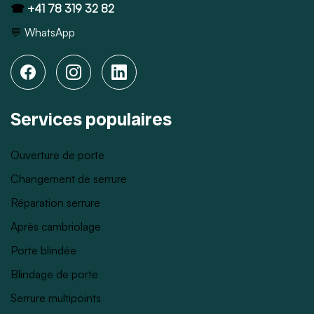
☎
+41 78 319 32 82
💬
WhatsApp
Services populaires
Ouverture de porte
Changement de serrure
Réparation serrure
Après cambriolage
Porte blindée
Blindage de porte
Serrure multipoints