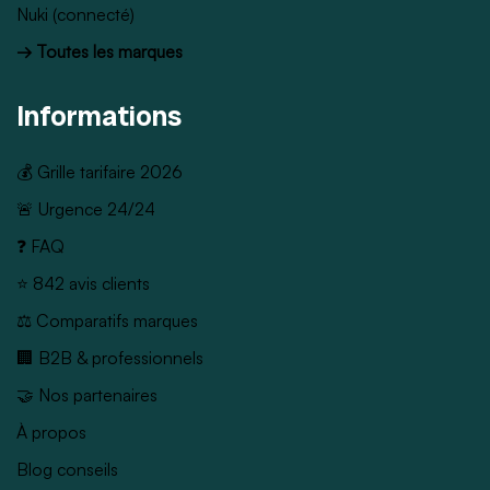
Nuki (connecté)
→ Toutes les marques
Informations
💰 Grille tarifaire 2026
🚨 Urgence 24/24
❓ FAQ
⭐ 842 avis clients
⚖️ Comparatifs marques
🏢 B2B & professionnels
🤝 Nos partenaires
À propos
Blog conseils