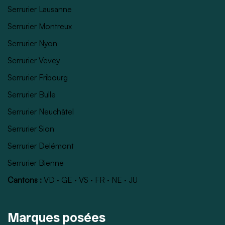
Serrurier Lausanne
Serrurier Montreux
Serrurier Nyon
Serrurier Vevey
Serrurier Fribourg
Serrurier Bulle
Serrurier Neuchâtel
Serrurier Sion
Serrurier Delémont
Serrurier Bienne
Cantons :
VD
·
GE
·
VS
·
FR
·
NE
·
JU
Marques posées