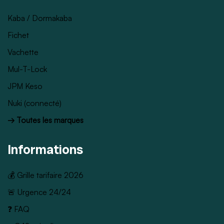
Kaba / Dormakaba
Fichet
Vachette
Mul-T-Lock
JPM Keso
Nuki (connecté)
→ Toutes les marques
Informations
💰 Grille tarifaire 2026
🚨 Urgence 24/24
❓ FAQ