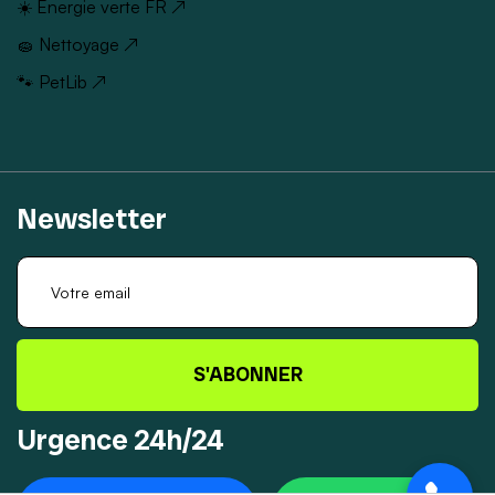
☀️ Énergie verte FR ↗
🧽 Nettoyage ↗
🐾 PetLib ↗
Newsletter
S'ABONNER
Urgence 24h/24