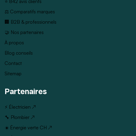
⭐ 842 avis clients
⚖️ Comparatifs marques
🏢 B2B & professionnels
🤝 Nos partenaires
À propos
Blog conseils
Contact
Sitemap
Partenaires
⚡ Électricien ↗
🔧 Plombier ↗
☀️ Énergie verte CH ↗