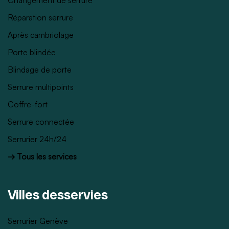
Réparation serrure
Après cambriolage
Porte blindée
Blindage de porte
Serrure multipoints
Coffre-fort
Serrure connectée
Serrurier 24h/24
→ Tous les services
Villes desservies
Serrurier Genève