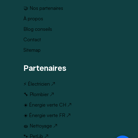
🤝 Nos partenaires
À propos
Blog conseils
Contact
Sitemap
Partenaires
⚡ Électricien ↗
🔧 Plombier ↗
☀️ Énergie verte CH ↗
☀️ Énergie verte FR ↗
🧽 Nettoyage ↗
🐾 PetLib ↗