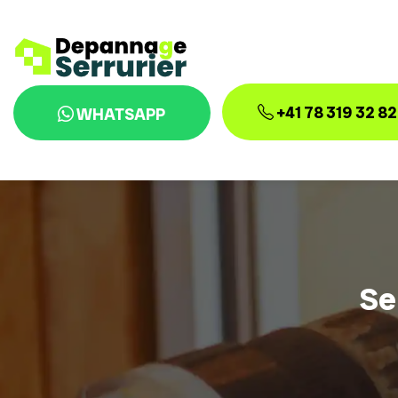
+41 78 319 32 82
WHATSAPP
Se