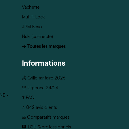
Vachette
Mul-T-Lock
JPM Keso
Nuki (connecté)
→ Toutes les marques
Informations
💰 Grille tarifaire 2026
🚨 Urgence 24/24
NE
·
❓ FAQ
⭐ 842 avis clients
⚖️ Comparatifs marques
🏢 B2B & professionnels