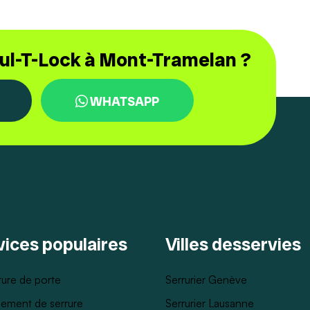
Mul-T-Lock à Mont-Tramelan ?
WHATSAPP
vices populaires
Villes desservies
ure de porte
Serrurier Genève
ement de serrure
Serrurier Lausanne