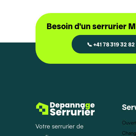
Besoin d'un serrurier 
📞 +41 78 319 32 82
Ser
Ouvert
Votre serrurier de
Chang