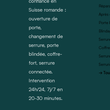
confiance en
Répara
Suisse romande :
Après 
ouverture de
Porte 
porte,
Blinda
changement de
Serrur
serrure, porte
Coffre
blindée, coffre-
Serrur
fort, serrure
Serrur
connectée.
→ Tous
Intervention
24h/24, 7j/7 en
20-30 minutes.