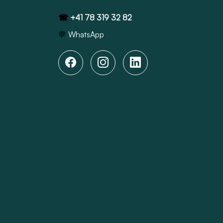
☎
+41 78 319 32 82
💬
WhatsApp