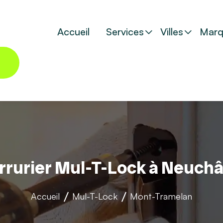
Accueil
Services
Villes
Marq
rrurier Mul-T-Lock à Neuchâ
Accueil
Mul-T-Lock
Mont-Tramelan